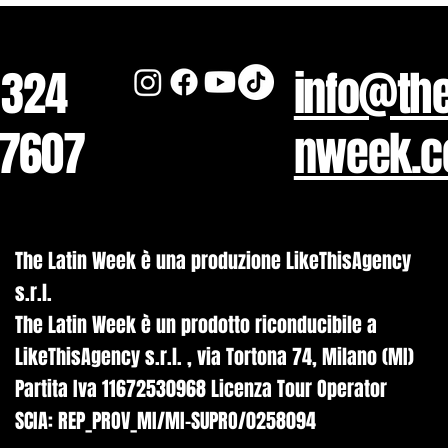
 324
info@the
7607
nweek.
The Latin Week è una produzione LikeThisAgency
s.r.l.
The Latin Week è un prodotto riconducibile a
LikeThisAgency s.r.l. , via Tortona 74, Milano (MI)
Partita Iva 11672530968 Licenza Tour Operator
SCIA: REP_PROV_MI/MI-SUPRO/0258094