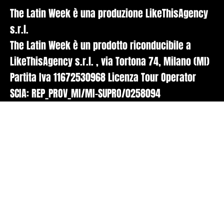
The Latin Week è una produzione LikeThisAgency
s.r.l.
The Latin Week è un prodotto riconducibile a
LikeThisAgency s.r.l. , via Tortona 74, Milano (MI)
Partita Iva 11672530968 Licenza Tour Operator
SCIA: REP_PROV_MI/MI-SUPRO/0258094